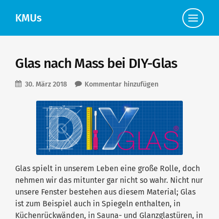
KMUs
Klicke
hier,
um
die
Navigat
anzuzei
Glas nach Mass bei DIY-Glas
30. März 2018
Kommentar hinzufügen
Glas spielt in unserem Leben eine große Rolle, doch
nehmen wir das mitunter gar nicht so wahr. Nicht nur
unsere Fenster bestehen aus diesem Material; Glas
ist zum Beispiel auch in Spiegeln enthalten, in
Küchenrückwänden, in Sauna- und Glanzglastüren, in