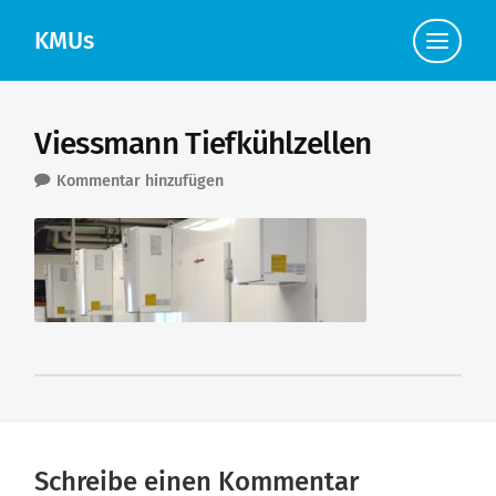
KMUs
Klicke
hier,
um
die
Navigat
anzuzei
Viessmann Tiefkühlzellen
Kommentar hinzufügen
Schreibe einen Kommentar