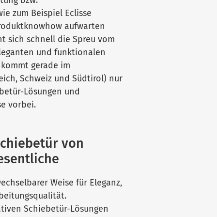
tung bzw.
ie zum Beispiel Eclisse
Produktknowhow aufwarten
t sich schnell die Spreu vom
leganten und funktionalen
r kommt gerade im
ich, Schweiz und Südtirol) nur
ebetür-Lösungen und
e vorbei.
Schiebetür von
esentliche
echselbarer Weise für Eleganz,
beitungsqualität.
ativen Schiebetür-Lösungen