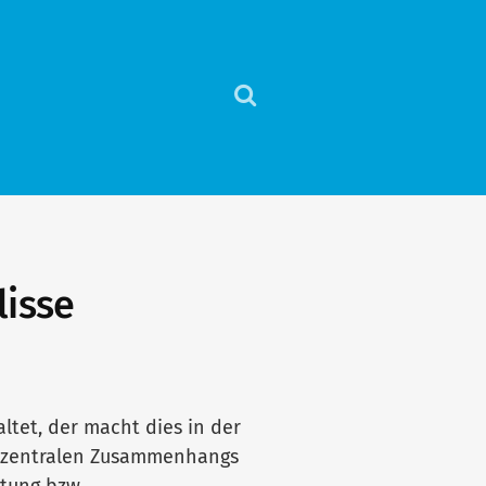
Klicke
hier,
um
das
Suchfeld
anzuzeigen
lisse
ltet, der macht dies in der
s zentralen Zusammenhangs